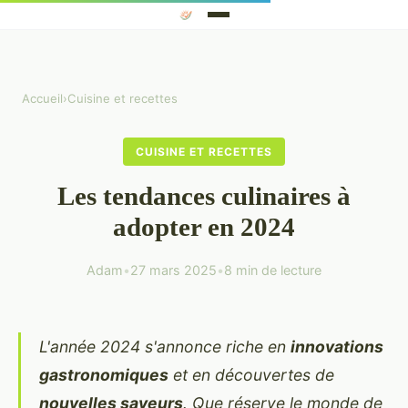
Accueil
›
Cuisine et recettes
CUISINE ET RECETTES
Les tendances culinaires à
adopter en 2024
Adam
•
27 mars 2025
•
8 min de lecture
L'année 2024 s'annonce riche en
innovations
gastronomiques
et en découvertes de
nouvelles saveurs
. Que réserve le monde de